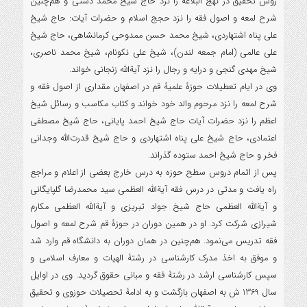
روش تحقیق در نهج البلاغه را نزد حاج شیخ محمد دشتی و هم‌چنین
شرح لمعه و اصول فقه را نزد حجج اسلام و حضرات آیات: حاج شیخ
علی پناه اشتهاردی، شیخ محمد حسن ممدوحی کرمانشاهی، حاج شیخ
علی عالمی (امام جمعه لندن)، شیخ علی نکونام، شیخ محمد ناصری،
شیخ مهدی گنجی و درایه و رجال را نزد آیةالله زنجانی خواند.
وی در ایام تعطیلات حوزۀ علمیۀ قم در اصفهان مقداری از اصول فقه و
شرح لمعه را نزد مرحوم والد خود خواند و کتاب مکاسب و رسائل شیخ
اعظم را نزد حضرات آیات حاج شیخ احمد پایانی، حاج شیخ مصطفی
اعتمادی، حاج شیخ علی پناه اشتهاردی و حاج شیخ قدرت‌الله وجدانی
فخر و حاج شیخ احمد ستوده گذراند.
پس از اتمام دروس سطح حوزه به درس خارج بعضی از اعلام و مراجع
راه یافت و مدتی در درس فقه آیةالله العظمی سید محمدرضا گلپایگانی
و آیةالله العظمی حاج شیخ جواد تبریزی و آیةالله العظمی مکارم
شیرازی شرکت کرد. او در همین دوران در حوزۀ قم شرح لمعه و اصول
فقه تدریس می‌نمود. هم‌چنین در همان دوران به دانشگاه قم وارد شد
و موفق به اخذ مدرک کارشناسی در رشتۀ الهیات و معارف اسلامی و
سپس کارشناسی ارشد در رشتۀ فقه و مبانی حقوق گردید. وی در اوایل
سال 1369 ش به اصفهان بازگشت و به ادامۀ تحصیلات حوزوی و تحقیق