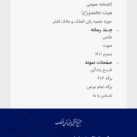
کتابخانه عمومی
هیئت اباالفضل(ع)
حوزه علمیه رکن الملک و مالک اشتر
چـند رسانه
عکس
صوت
محرم 1401
صفحات نمونه
شـرح زندگی
برگه 404
برگه تمام عرض
تمـاس با ما