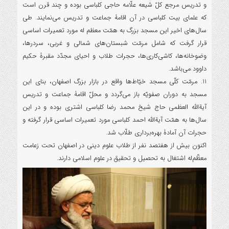
و تدریس مرجع کلّ شیعه علّامه حاجی کلباسی بوده و چند قرن است
که علمای بیت کلباسی در آن اقامۀ جماعت و تدریس می‌نمایند. طی
سال‌های اخیر این مسجد بزرگ به همّت معظم له مورد تعمیرات اساسی
قرار گرفت که شامل مرمّت شبستان‌های شمالی و غربی، سردرها،
وضوخانه‌ها، کاشی‌کاری‌ها، حجرات طلاب و احیای مجدّد مقبرۀ حکیم
داوود می‌باشد.
11. مرمّت کلّی مسجد خیّاط‌ها واقع در بازار بزرگ اصفهان، بنای این
مسجد به دوران صفویّه باز می‌گردد و محلّ اقامۀ جماعت و تدریس
آیةالله العظمی حاج شیخ محمد رضا کلباسی اشتری بوده و در این
سال‌ها به همّت آیةالله احمد کلباسی مورد تعمیرات اساسی قرار گرفته و
حجرات آن آمادۀ بهره‌برداری طلّاب شد.
اکنون بیش از هفتصد نفر از طلاب علوم دینی در اصفهان تحت زعامت
معظّم‌له اشتغال به تحصیل و تحقیق در علوم اسلامی دارند.