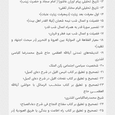
12- تاریخ تحلیلی پیام آوران عاشورا ( امام سجاد و حضرت زینب)؛
13- تاریخ تحلیلی قیام مختار ثقفی؛
14- اول معرفت بعد زیارت (درمعرفت زیارت عتبات)؛
15- فضیلت و اعمال شب نیمه شعبان (لیلة القدر اهل بیت)؛
16- تفسیر سورۀ قدر به همراه اعمال شب قدر؛
17- فضیلت و اعمال شب عید فطر و قربان؛
18- معیار الفقاهة فی الموازنة بین العروة و التحریر (در مبحث اجتهاد و
تقلید)؛
19- اندیشه‌های تمدنی آیة‌الله العظمی حاج شیخ محمدرضا کلباسی
اشتری
20- شخصیت سیاسی اجتماعی رکن الملک
21- تصحیح و تعلیق بر کتاب انیس اللیل در شرح دعای کمیل؛
22- تصحیح و تعلیق بر کتاب نفحات اللیل در شرح دعای کمیل؛
23-تصحیح و تعلیق بر کتاب منتخــب الرسائل با حواشی آیةالله
العظمـــی حاج
شیخ محمدرضاکلباسی اشتری؛
24- تصحیح و تعلیق بر کتاب مفتاح النجاح فی شرح دعاءالصباح؛
25- تصحیح و تعلیق بر کتاب راه اطاعت و بندگی یا طریق العبودیة (در