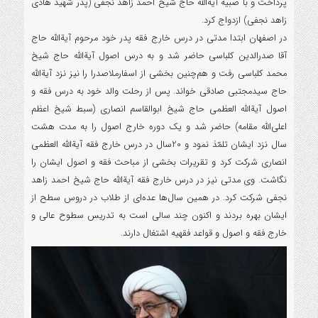
پرداخت و با صبیه آیةالله حاج شیخ احمد زاهد نجفی (پدر شهید هادی
زاهد نجفی) ازدواج کرد.
در اصفهان ابتدا مدتی در درس خارج فقه پدر خود مرحوم آیةالله حاج
آقا صدرالدین کلباسی حاضر شد و به درس اصول آیةالله حاج شیخ
محمد کلباسی رفت و هم‌چنین بخشی از اسفارملاصدرا را نیز نزد آیةالله
حاج سیدمجتبی صادقی خواند. پس از رحلت والد خود به درس فقه و
اصول آیةالله العظمی حاج شیخ ابوالقاسم انصاری (سبط شیخ اعظم
اعلی‌الله مقامه) حاضر شد و یک دوره خارج اصول را به مدت هشت
سال نزد ایشان تلمّذ نمود و 20سال در درس خارج فقه آیةالله العظمی
انصاری شرکت کرد و تقریرات بخشی از مباحث فقه و اصول ایشان را
نگاشت. وی مدتی نیز در درس خارج فقه آیةالله حاج شیخ احمد زاهد
نجفی شرکت کرد. در همین سال‌ها عده‌ای از طلاب در دروس سطح از
ایشان بهره بردند و اکنون چند سالی است به تدریس سطوح عالی و
خارج فقه و اصول و قواعد فقهیه اشتغال دارند.