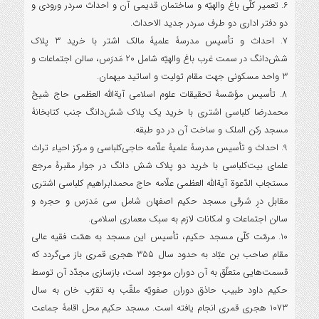
6. تعمیر کلّی باغ والهیّه و ساختمان قدیمی آن و احداث سردر ورودی و
دو دفتر اداری دو طرف سردر جدید الاحداث.
7. احداث و تأسیس مدرسۀ علمیۀ مالک اشتر با خرید 3 پلاک
شش‌دانگ در سمت غرب باغ والهیّه شامل 20 مَدرَس، سالن اجتماعات و
3 واحد مسکونی جهت مقام تولیت و اساتید میهمان.
8. تأسیس مؤسّسۀ تحقیقات علوم اسلامی آیةالله العظمی حاج شیخ
محمدرضا کلباسی اشتری با خرید یک پلاک شش‌دانگ جنب کتابخانۀ
مسجد رکن الملک و ساخت آن در دو طبقه.
9. احداث و تأسیس مدرسۀ علمیۀ علّامه حاجی‌کلباسی و مرکز احیاء تراث
علمای بیت‌کلباسی با خرید دو پلاک شش دانگ در جوار مقبرۀ مرجع
مستجاب الدّعوة آیةالله العظمی علّامه حاج محمدابراهیم کلباسی اشتری
مقابل درِ شرقی مسجد حکیم اصفهان شامل سی مَدرَس و حجره و
سالن اجتماعات و امکانات لازم به سبک معماری اسلامی.
10. مرمّت کلّی مسجد حکیم، تأسیس این مسجد به همّت فقیه عالی
مقام صاحب بن عبّاد به حدود سال 355 هجری قمری باز می‌گردد که
قسمت‌هایی متعلّق به آن دوران موجود است، بازسازی مجدّد آن توسط
حکیم داود طبیب حاذق دوران صفویّه ملقّب به تقرّب خان به سال
1073 هجری قمری انجام یافته است. مسجد حکیم محل اقامۀ جماعت