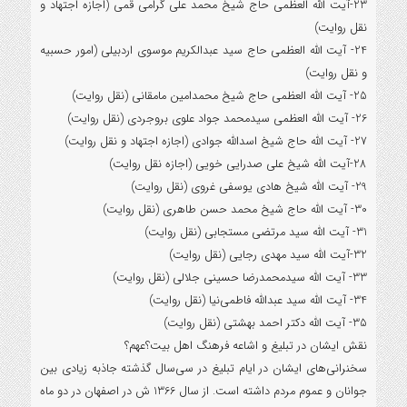
23-آیت الله العظمی حاج شیخ محمد علی گرامی قمی (اجازه اجتهاد و
نقل روایت)
24- آیت الله العظمی حاج سید عبدالکریم موسوی اردبیلی (امور حسبیه
و نقل روایت)
25- آیت الله العظمی حاج شیخ محمدامین مامقانی (نقل روایت)
26- آیت الله العظمی سیدمحمد جواد علوی بروجردی (نقل روایت)
27- آیت الله حاج شیخ اسدالله جوادی (اجازه اجتهاد و نقل روایت)
28-آیت الله شیخ علی صدرایی خویی (اجازه نقل روایت)
29- آیت الله شیخ هادی یوسفی غروی (نقل روایت)
30- آیت الله حاج شیخ محمد حسن طاهری (نقل روایت)
31- آیت الله سید مرتضی مستجابی (نقل روایت)
32-آیت الله سید مهدی رجایی (نقل روایت)
33- آیت الله سیدمحمدرضا حسینی جلالی (نقل روایت)
34- آیت الله سید عبدالله فاطمی‌نیا (نقل روایت)
35- آیت الله دکتر احمد بهشتی (نقل روایت)
نقش ایشان در تبلیغ و اشاعه فرهنگ اهل بیت؟عهم؟
سخنرانی‌های ایشان در ایام تبلیغ در سی‌سال گذشته جاذبه زیادی بین
جوانان و عموم مردم داشته است. از سال 1366 ش در اصفهان در دو ماه