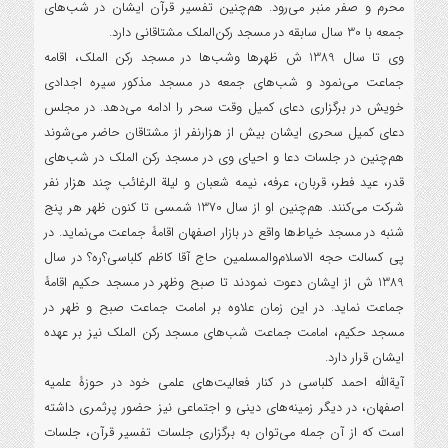
محرم و صفر منبر می‌رود. هم‌چنین تفسیر قرآن ایشان در شب‌های
جمعه با 30 سال سابقه در مسجد رکن‌الملک مشتاقانی دارد.
وی تا سال 1389 ش ظهرها وشب‌ها در مسجد رکن الملک، اقامه
جماعت می‌نمود و شب‌های جمعه در مسجد مذکور سیره اجدادی
خویش در برگزاری دعای کمیل وقت سحر را ادامه می‌دهد. در مجلس
دعای کمیل سحری ایشان بیش از هزارنفر از مشتاقان حاضر می‌شوند
هم‌چنین در جلسات دعا و احیای وی در مسجد رکن الملک در شب‌های
قدر، عید فطر، قربان، عرفه، نیمه شعبان و لیلة الرغائب چند هزار نفر
شرکت می‌کنند. هم‌چنین او از سال 1370 شمسی تا کنون ظهر هر پنج
شنبه در مسجد خیاط‌ها واقع در بازار اصفهان اقامۀ جماعت می‌نماید. در
پی کسالت حجه الاسلام‌والمسلمین حاج آقا کاظم کلباسی؟ره؟ در سال
1389 ش از ایشان دعوت نمودند تا صبح وظهر در مسجد حکیم اقامۀ
جماعت نماید. در این زمان علاوه بر امامت جماعت صبح و ظهر در
مسجد حکیم، امامت جماعت شب‌های مسجد رکن الملک نیز بر عهده
ایشان قرار دارد.
آیةالله احمد کلباسی در کنار فعالیت‌های علمی خود در حوزۀ علمیه
اصفهان، در دیگر زمینه‌های دینی و اجتماعی نیز حضور پرثمری داشته
است که از آن جمله می‌توان به برگزاری جلسات تفسیر قرآن، جلسات