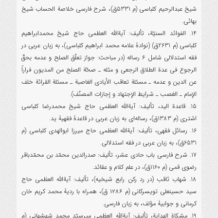
شیخ عبدالرحیم کلباسی (م 5331ق)، شرح فارسی خلاصة الحساب شیخ
بهائی.
14. الفوائد السنیّة، تألیف: آیةالله العظمی حاج شیخ محمدابراهیم
کلباسی (م 2631ق) (نوادۀ علامه محمد ابراهیم کلباسی)، به زبان عربی در
فقه استدلالی شامل ۶ رساله (در مباحث: جواز تعلّق الصلح و عدمه بحقّ
الرجوع فی عدة الطلاق الرجعی و مثله ـ صحّة الصلح من المدیون فراراً
عن الدین و عدمه ـ مسئلة تعاقب الأیادی الغاصبة ـ مسئلة القرائة خلف
الإمام ـ الغصب ـ شرایط الإجتهاد و إجازات المصنّف).
15. قاعدة الید، تألیف: آیةالله العظمی حاج شیخ محمدرضا کلباسی
اشتری (م 1383ق)، رساله‌ای به زبان عربی در قاعدۀ فقهیۀ ید.
16. رسائل فقهی، تألیف: آیةالله العظمی حاج میرزا ابوالهدی کلباسی (م
6531ق)، به زبان عربی در فقه استدلالی.
17. شرح فارسی باب حادی عشر، تألیف: صدرالدین محمّد بن محمّدباقر
رضوی قمی (م 1160ق)، در علم کلام و عقائد.
18. شهاب ثاقب (در رد رکن رابع شیخیه)، تألیف: آیةالله العظمی حاج
سید حسینعلی تویسرکانی (م ۱۲۸۶ ق)، همراه با ردیۀ محمد کریم خان
کرمانی و جوابیۀ مؤلف، به زبان فارسی.
19. مشکاة الهدایة، تألیف: آیةالله العظمی میرسیّد محمد شهشهانی (م