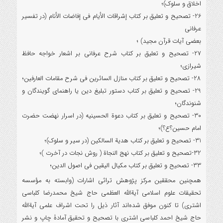
اخلاق و سلوک)؛
26- تصحیح و تعلیق بر کتاب إشراقات الأيام في إفاضات الأنام (در تفسير
عرفانی
بعضی آيات قرآن مجيد) ؛
27- تصحیح و تعلیق بر کتاب شرح عرفانی بر اشعار خواجه حافظ
شيرازی؛
28- تصحیح و تعلیق بر کتاب منازل ‏السائرين فی شرح مقامات العارفين؛
29- تصحیح و تعلیق بر کتاب دستور تبلیغ دین یا راهنماي گویندگان و
شنوندگان؛
30- تصحیح و تعلیق بر کتاب دعوة الحسينيه (در اسرار نهضت حضرت
امام حسين؟ع؟)؛
31- تصحیح و تعلیق بر کتاب هدية السالکين (در سير و سلوک)؛
32-تصحیح و تعلیق بر کتاب نهج النجاة ( روش نجات در آخرت )؛
33- تصحیح و تعلیق بر کتاب مکیال الیقین فی اصول الدین؛
همچنین محققین مرکز پژوهش تراثی اشارات (وابسته به مؤسسه
تحقیقات علوم اسلامی آیةالله العظمی حاج شیخ محمدرضا کلباسی
اشتری) تا کنون موفق شده‌اند آثار ذیل را تحت اشراف علمی آیةالله
حاج شیخ احمد کلباسی اشتری با تصحیح و تحقیق آمادۀ چاپ و نشر