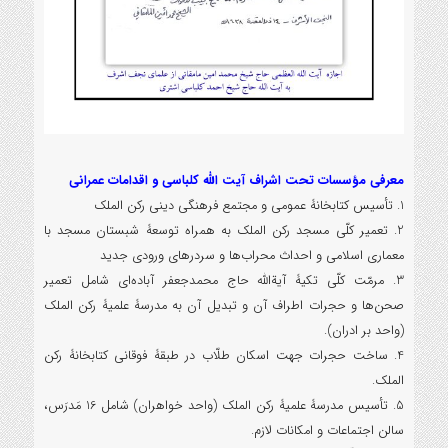
معرفی مؤسسات تحت اشراف آیت الله کلباسی و اقدامات عمرانی
1. تأسیس کتابخانۀ عمومی و مجتمع فرهنگی دینی رکن الملک
2. تعمیر کلّی مسجد رکن الملک به همراه توسعۀ شبستان مسجد با
معماری اسلامی و احداث محراب‌ها و سردرهای ورودی جدید
3. مرمّت کلّی تکیۀ آیةالله حاج محمدجعفر آباده‌ای شامل تعمیر
صحن‌ها و حجرات اطراف آن و تبدیل آن به مدرسۀ علمیۀ رکن الملک
(واحد بر ادران).
4. ساخت حجرات جهت اسکان طلّاب در طبقۀ فوقانی کتابخانۀ رکن
الملک.
5. تأسیس مدرسۀ علمیۀ رکن الملک (واحد خواهران) شامل 16 مَدرَس،
سالن اجتماعات و امکانات لازم.