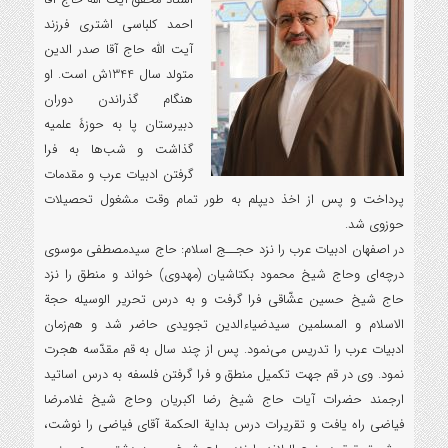
استاد محقق آیت الله حاج آقا
احمد کلباسی اشتری فرزند
آیت الله حاج آقا صدر الدین
متولد سال 1344ش است. او
هنگام گذراندن دوران
دبیرستان پا به حوزۀ علمیه
گذاشت و شب‌ها به فرا
گرفتن ادبیات عرب و مقدمات
پرداخت و پس از اخذ دیپلم به طور تمام وقت مشغول تحصیلات
حوزوی شد.
در اصفهان ادبیات عرب را نزد حجــج اسلام: حاج سیدمصطفی موسوی
درچه‌ای وحاج شیخ محمود بکتاشیان (مهدوی) خواند و منطق را نزد
حاج شیخ حسین عشّاقی فرا گرفت و به درس تحریر الوسیله حجة
الاسلام و المسلمین سیدضیاءالدین تجویدی حاضر ‌شد و هم‌زمان
ادبیات عرب را تدریس می‌نمود. پس از چند سال به قم مقدّسه هجرت
نمود. وی در قم جهت تکمیل منطق و فرا گرفتن فلسفه به درس اساتید
ارجمند حضرات آیات حاج شیخ رضا اکبریان وحاج شیخ غلامرضا
فیاضی راه یافت و تقریرات درس بدایة الحکمة آقای فیاضی را نوشت،