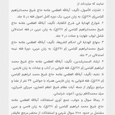
نمایند که عبارت‌اند از:
1. اشارات الأصول، تألیف: آیةالله العظمی علامه حاج شیخ محمدابراهیم
کلباسی(م 1261ق)، به زبان عربی، یک دوره کامل اصول فقه در ۵ جلد.
2. شوارع الهدایة فی شرح الکفایة، تألیف: آیةالله العظمی علامه حاج
شیخ محمدابراهیم کلباسی (م 1261ق)، به زبان عربی در فقه استدلالی
شامل ابواب طهارت و صلات در ۷ جلد.
3. منهاج الهدایة الی احکام الشریعة، تألیف: آیةالله العظمی علامه حاج
شیخ محمدابراهیم کلباسی (م 1261ق)، به زبان عربی، دورۀ فقه نیمه
استدلالی در ۳ جلد.
4. ارشاد المسترشدین، تألیف: آیةالله العظمی علامه حاج شیخ محمد
ابراهیم کلباسی (م 1261ق)، فقه فتوایی در آداب و عبادات به زبان فارسی.
5. نخبه، تألیف: آیةالله العظمی علامه حاج شیخ محمد ابراهیم کلباسی
(م 1261ق)، فقه فتوایی به زبان فارسی همراه با حواشی 34 نفر از علما و
مراجع بزرگوار از جمله آیات عظام شیخ اعظم انصاری، میرزای شیرازی،
سیّد محمدکاظم یزدی، آخوند خراسانی.
6. رسالۀ سوال و جواب، جمع آوری استفتائات آیةالله العظمی علامه
حاج شیخ محمد ابراهیم کلباسی (م 1261ق)، به زبان فاسی و عربی
مشتمل بر حدود ۱۲۰۰ سوال شرعی و استفتائات از محضر مرجع عالیقدر