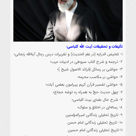
تألیفات و تحقیقات آیت الله کلباسی:
1- تلخیص الدرایه (در علم الحدیث) و تقریرات درس رجال آیةالله زنجانی؛
2- ترجمه و شرح کتاب سیوطی در ادبیات عرب؛
3- حواشی بر رسائل (فرائد الاصول شیخ )؛
4- حواشی بر مکاسب محرمه؛
5- حواشی تفسیر قرآن کریم پیرامون بعضی آیات؛
6- چهل حدیث حجّ به همراه ره توشه حجاج؛
7- شرح حال علمای بیت کلباسی؛
8- رساله‌ای در اخلاق و سلوک؛
9- تاریخ تحلیلی زندگانی امیرالمؤمنین
10- تاریخ تحلیلی زندگانی امام حسن
11-تاریخ تحلیلی زندگانی امام حسین