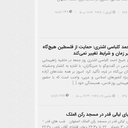
1148 بازدید
آوریل 1, 2025 - 10:02 ب.ظ
احمد کلباسی اشتری: حمایت از فلسطین هیچ‌گاه
 زمان و شرایط تغییر نمی‌کند
ج شیخ احمد کلباسی اشتری روز جمعه در حاشیه راهپیمایی
دس در گفت‌وگو با خبرنگاران، با اشاره به کشتار وحشیانه
ان بی‌گناه در غزه، تأکید کرد: امروز بر همه ملت‌های آزاده
یژه کشورهای اسلامی و عربی، واجب است که با حضور
هپیمایی روز قدس، همبستگی خود […]
1155 بازدید
مارس 28, 2025 - 12:36 ب.ظ
27
ای لیالی قدر در مسجد رکن الملک
ی لیالی قدر در مسجد رکن الملک اصفهان شب های قدر –
ساعت ۲۲ الی ۳ بامداد ۲۲ تا ۲۲:۳۰ دعای افتتاح: آقای ناجی ۲۲:۳۰