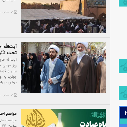
کد مطلب : 888
آیت‌الله 
تحت تأثیر
آیت‌الله حا
روز جهانی ق
زنان و کودک
جهان، به و
پرشور در را
کد مطلب : 865
مراسم احی
مراسم احیا