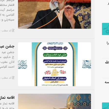
مراسم عزاد
اقشار مختلف
مراسم آیت 
کلباسی به ا
سینه‌زنی و م
کد مطلب : 920
جشن عید 
جشن عید ا
خ حکیم، مد
اذان مغرب
154 آیت الله
احمد کلباس
کد مطلب : 914
۱_۱۴۳ – جلسه
اقامه نما
اقامه نماز 
حاج شیخ ا