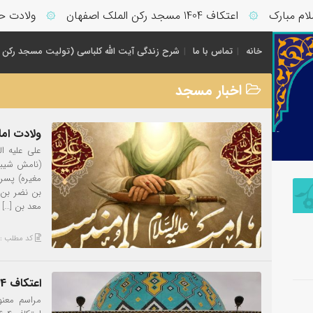
رک
اعتکاف 1404 مسجد رکن الملک اصفهان
ولادت حضرت فاط
۞
۞
خانه
تماس با ما
شرح زندگی آیت الله کلباسی (تولیت مسجد رکن 
اخبار مسجد
ولادت اما
علی علیه ا
(نامش شیبه
مغیره) پسر
بن نضر بن 
معد بن […]
کد مطلب : 991
اعتکاف 1404 مسجد رکن الملک اصفهان
مراسم معنو