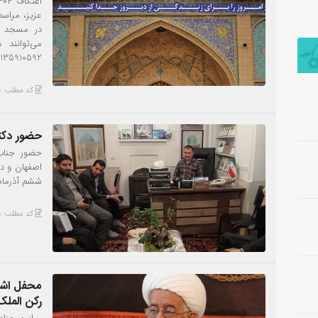
عزیز، مراس
در مسجد رک
می‌توانند
09135910592 ارسال نما
کد مطلب : 988
حضور دکت
حضور جناب 
اصفهان و دی
ششم آذرماه 404
کد مطلب : 969
محفل اشک
رکن الملک