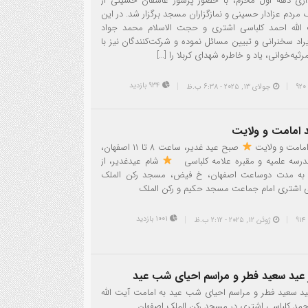
اری دهه اول محرم، با حضور پرشور عاشقان حسینی از
 مردم عزادار حسینی و نمازگزاران مسجد برگزار شد. در این
الله احمد کلباسی اشتری و حجت الاسلام محمد جواد
یراد سخنرانی و تبیین مسائل نموده و شرکت‌کنندگان نیز با
رثیه‌خوانی، یاد و خاطره شهدای کربلا را […]
934 بازدید
جولای 13, 2025 - 6:38 ب.ظ
امامت و ولایت
مامت و ولایت
صبح عید غدیر، ساعت ۸ تا ۱۱ اصفهان،
رسه علمیه و مقبره علامه کلباسی
شام عیدغدیر، از
 به مدت دوساعت اصفهان، خ فیض، مسجد رکن الملک
ی اشتری امام جماعت مسجد حکیم و رکن الملک
1001 بازدید
ژوئن 12, 2025 - 2:12 ب.ظ
ز عید سعید فطر و مراسم احیای شب عید
عید سعید فطر و مراسم احیای شب عید به امامت آیت الله
حمد کلباسی اشتری در مسجد رکن الملک اصفهان