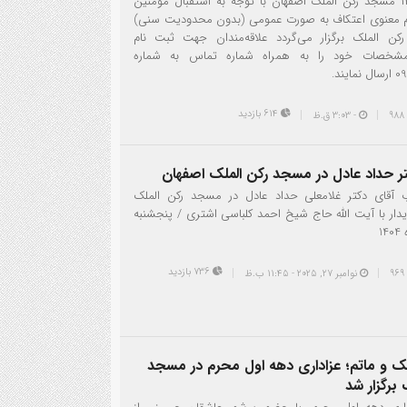
اعتکاف ۱۴۰۴ مسجد رکن الملک اصفهان با توجه به استقبال مومنین
م معنوی اعتکاف به صورت عمومی (بدون محدودیت سنی)
ن الملک برگزار می‌گردد علاقه‌مندان جهت ثبت نام
 مشخصات خود را به همراه شماره تماس به شماره
یند.
614 بازدید
- 3:03 ق.ظ
ر حداد عادل در مسجد رکن الملک اصفهان
آقای دکتر غلامعلی حداد عادل در مسجد رکن الملک
دار با آیت الله حاج شیخ احمد کلباسی اشتری / پنجشنبه
1
736 بازدید
نوامبر 27, 2025 - 11:45 ب.ظ
 و ماتم؛ عزاداری دهه اول محرم در مسجد
 برگزار شد