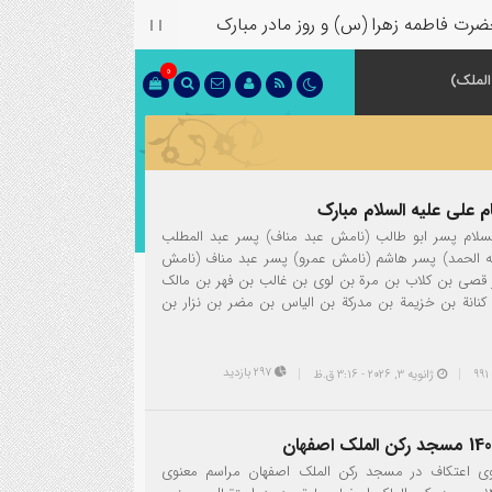
مه زهرا (س) و روز مادر مبارک
0
الملک)
م علی علیه السلام مبارک
لسلام پسر ابو طالب (نامش عبد مناف) پسر عبد المطلب
 الحمد) پسر هاشم (نامش عمرو) پسر عبد مناف (نامش
 قصی بن کلاب بن مرة بن لوی بن غالب بن فهر بن مالک
کنانة بن خزیمة بن مدرکة بن الیاس بن مضر بن نزار بن
297 بازدید
ژانویه 3, 2026 - 3:16 ق.ظ
ی اعتکاف در مسجد رکن الملک اصفهان مراسم معنوی