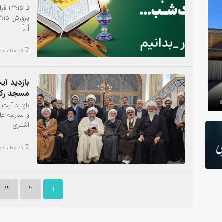
[…]
کد مطلب : 853
بازدید آی
عکس
مسجد رکن
بازدید آیت 
و مدرسه علم
اشتری
کد مطلب : 826
3
2
1