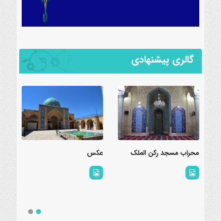
گالری پیشنهادی
محراب مسجد رکن الملک
عکس