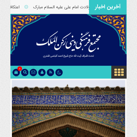
آخرین اخبار
۞
ولادت امام علی علیه السلام مبارک
۞
اعتکاف 1404 مسجد رکن الملک اصفهان
0