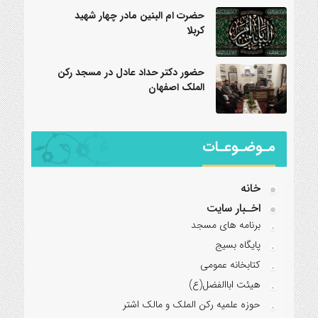
حضرت ام البنین مادر چهار شهید
کربلا
حضور دکتر حداد عادل در مسجد رکن
الملک اصفهان
مـوضـوعـات
خانه
اخـبار سایت
برنامه‌ های مسجد
پایگاه بسیج
کتابخانه عمومی
هیئت اباالفضل(ع)
حوزه علمیه رکن الملک و مالک اشتر