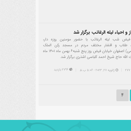
 و احیاء لیله الرغائب برگزار شد
فیض شب لیله الرغائب با حضور مومنین روزه دار،
، طلاب و اقشار مختلف مردم در مسجد رکن الملک
(مسجدالاقصی) اصفهان خیابان فیض روز پنج شنبه۶ بهمن ماه ۱۴۰۱ ماه
 الله حاج شیخ احمد کلباسی اشتری برگزار شد.
2796 بازدید
ژانویه 27, 2023 - 5:06 ب.ظ
4