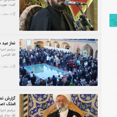
گفت: هویت 
کد مطلب : 484
نماز عید 
مراسم احیا
الله کلباسی
کد مطلب : 471
گزارش تصو
الملک اصف
مراسم احیا
الله حاج شی