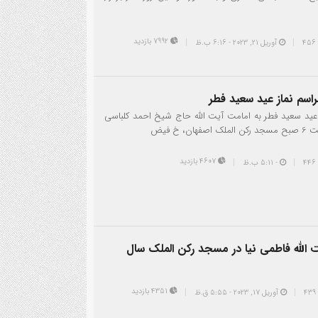
7992 بازدید
آوریل 21, 2023 - 6:16 ب.ظ
راسم نماز عید سعید فطر
 عید سعید فطر به امامت آیت الله حاج شیخ احمد کلباسی
ان، خ فیض
4607 بازدید
- 5:11 ب.ظ
الله فاطمی نیا در مسجد رکن الملک سال
4351 بازدید
آوریل 17, 2023 - 5:55 ق.ظ