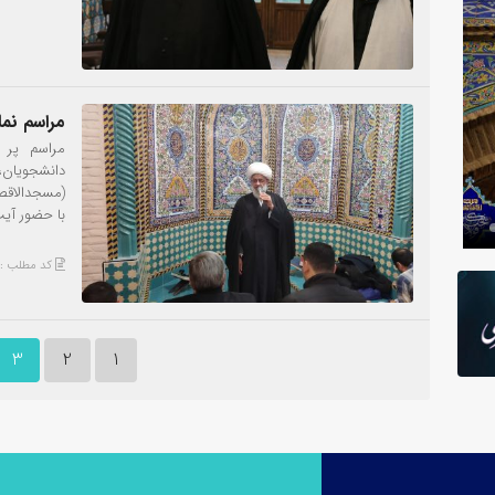
مراسم نماز
مراسم پر 
دانشجویان
عکس
با حضور آیت
کد مطلب : 277
3
2
1