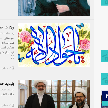
ولادت حضر
به مناسبت م
سيستان مي‌
علیه‌السلا
هنگام استر
فرماندار شه
[…]
کد مطلب : 364
بازدید حج
بازدید حجت
27
مالک اشتر و 
کد مطلب : 357