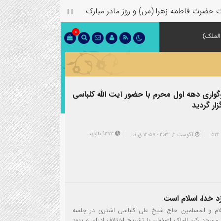
فاطمه زهرا (س) و روز مادر مبارک
0
الملک)
واری دهه اول محرم با حضور آیت الله کلباسی
زار گردید
9373 بازدید
آگوست 2, 2023 - 12:57 ق.ظ
د خدا، اسلام است
م و المسلمین حاج شیخ علی کلباسی اشتری در جلسه
 مسجد رکن الملک اصفهان با تشریح اختلاف ادیان و یهود