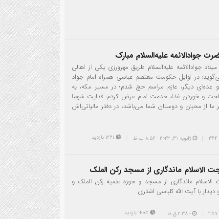
ت جوادالائمه علیه‌السلام مبارک
یلاد جوادالائمه علیه‌السلام طریق مهرورزی يكي از اهالي
گويد: در اوايل حكومت معتصم عباسي همراه امام جواد
م و عده‌اي ديگر، عازم مراسم حج شدم؛ در مسير مكه، به
احت و خوردن غذا، خدمت امام عرض كردم: فدايت شوم!
ر ما از محبان و دوستان شما مي‌باشد، در دفتر مالياتي‌اش
1261 بازدید
ژانویه 31, 2023 - 8:52 ب.ظ
ت الاسلام ماندگاری از مسجد رکن الملک
 الاسلام ماندگاری از مسجد و حوزه علمیه رکن الملک و
دیدار با آیت الله کلباسی اشتری
25
1405 بازدید
- 2:38 ق.ظ