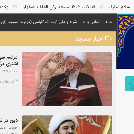
مبارک
اعتکاف 1404 مسجد رکن الملک اصفهان
ولادت حضرت 
۞
۞
خانه
تماس با ما
شرح زندگی آیت الله کلباسی (تولیت مسجد رکن 
اخبار مسجد
مراسم سوگ
اشتری برگ
محرم 1445
کد مطلب : 522
دین در نز
حجت الاسلا
سخنرانی در