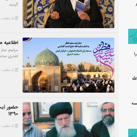
گردید.
کد مطلب : 456
اطلاعیه م
مراسم نماز
اشتری ساعت 6 صبح مسجد رکن الملک اصفه
کد مطلب : 446
154 آیت الله
۱_۱۴۳ – جلسه
حضور آیت 
1390
کد مطلب : 439