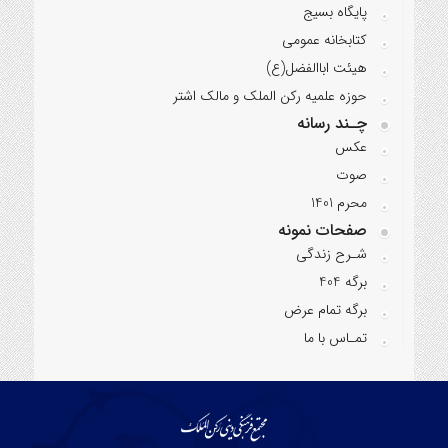
پایگاه بسیج
کتابخانه عمومی
هیئت اباالفضل(ع)
حوزه علمیه رکن الملک و مالک اشتر
چـند رسانه
عکس
صوت
محرم 1401
صفحات نمونه
شـرح زندگی
برگه 404
برگه تمام عرض
تمـاس با ما