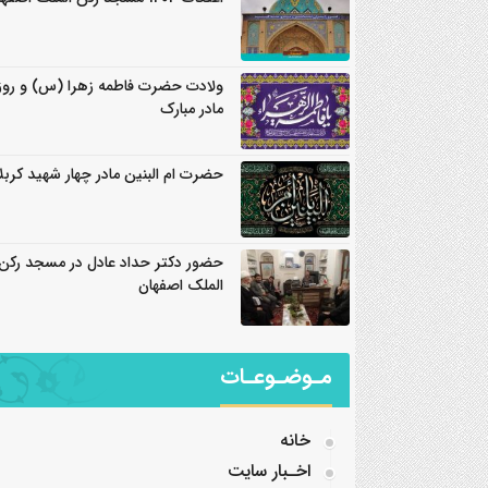
ولادت حضرت فاطمه زهرا (س) و روز
مادر مبارک
حضرت ام البنین مادر چهار شهید کربلا
حضور دکتر حداد عادل در مسجد رکن
الملک اصفهان
مـوضـوعـات
خانه
اخـبار سایت