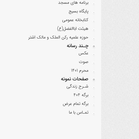
برنامه‌ های مسجد
پایگاه بسیج
کتابخانه عمومی
هیئت اباالفضل(ع)
حوزه علمیه رکن الملک و مالک اشتر
چـند رسانه
عکس
صوت
محرم 1401
صفحات نمونه
شـرح زندگی
برگه 404
برگه تمام عرض
تمـاس با ما