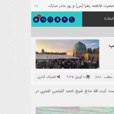
 (س) و روز مادر مبارک
0
الملک)
شب
مطلب : 888
01 آوریل 2025
اشتراک گذاری
21
امت آیت الله حاج شیخ احمد کلباسی اشتری در