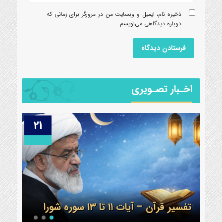
ذخیره نام، ایمیل و وبسایت من در مرورگر برای زمانی که
دوباره دیدگاهی می‌نویسم.
اخـبار تصـویری
03
21
ولادت امام علی علیه السلام مبارک
اعتکاف 1404 مس