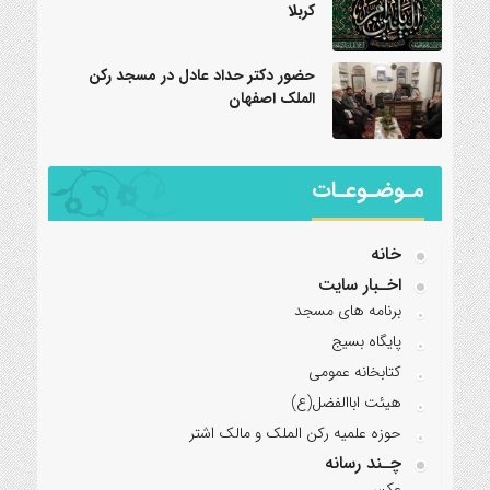
کربلا
حضور دکتر حداد عادل در مسجد رکن
الملک اصفهان
مـوضـوعـات
خانه
اخـبار سایت
برنامه‌ های مسجد
پایگاه بسیج
کتابخانه عمومی
هیئت اباالفضل(ع)
حوزه علمیه رکن الملک و مالک اشتر
چـند رسانه
عکس