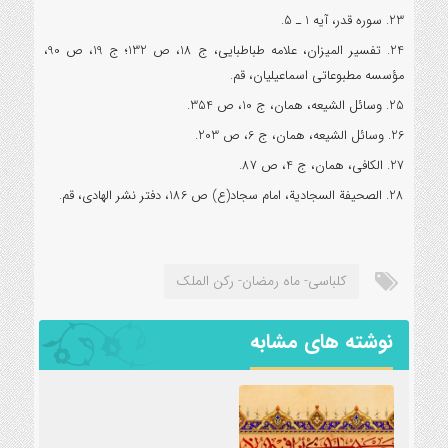
23. سوره قدر، آیه 1 ـ 5.
24. تفسیر المیزان، علامه طباطبایی، ج 18، ص 132؛ ج 19، ص 90،
مؤسسه مطبوعاتی اسماعیلیان، قم.
25. وسائل الشیعه، همان، ج 10، ص 354.
26. وسائل الشیعه، همان، ج 6، ص 203.
27. الکافی، همان، ج 4، ص 87.
28. الصحیفة السجادیة، امام سجاد(ع) ص 186، دفتر نشر الهادی، قم.
کلباسی- ماه رمضان- رکن الملک
نوشته های مشابه