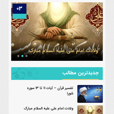
03
21
ولادت امام علی علیه السلام مبارک
اعتکاف 1404 مس
جدیدترین مطالب
تفسیر قرآن – آیات ۱۱ تا ۱۳ سوره
شورا
ولادت امام علی علیه السلام مبارک