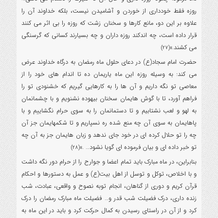
روزه فقط خودداری از خوردن و آشامیدن نیست، بلکه خداوند آن را
علاوه بر این دو، مانع کارها و سخنان زشت که روزه را بی اثر می کنند
قرار داده است، چه اندکند روزه داران و چه بسیارند کسانی که گرسنگی
می کشند.»
(27)
حضرت امام سجاد(ع) در دعای حلول ماه رمضان به درگاه خداوند عرض
می کند: به وسیله روزه این ماه یاریمان ده تا اندام های خود را از
معاصی تو نگه داریم و آن ها را به کارهایی گیریم که خشنودی تو را
فراهم آورد، تا با گوش هایمان سخنان بیهوده نشنویم و با چشمانمان
به لهو و لعب نشتابیم و تا دستمانمان را به سوی حرام نگشاییم و با
پاهایمان به سوی آن چه منع شده ره نسپاریم و تا شکمهایمان جز آن
چه را تو حلال کرده ای در خود جای ندهد و زبان هایمان جز به آن چه
تو خبر داده ای و بیان فرموده ای گویا نشود… .»
(28)
بنابراین، در ماه مبارک باید تمام اعضا و جوارح را از حرام دور نگه داشت
و با اخلاص، توکل و توسل از اهل بیت(ع) و عمل به دستورها و احکام
قرآن کریم و دوری از گناهان، انجام توبه نصوح و واقعی، عبادت، شب
زنده داری، درک فضیلت شب قدر و… فضیلت ماه مبارک رمضان را درک
کرد و از آن در راستای رسیدن به کمال حرکت کرد و باید در این ماه به