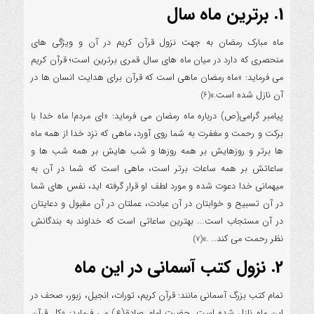
1. برترین ماه سال
ماه مبارک رمضان به جهت نزول قرآن کریم در آن و ویژگی های
منحصری که دارد در میان ماه های سال قمری برترین است؛ قرآن کریم
می فرماید: «ماه رمضان ماهی است که قرآن برای هدایت انسان ها در
آن نازل شده است.»
(6)
پیامبر گرامی(ص) درباره ماه رمضان می فرماید: «ای مردم! ماه خدا با
برکت و رحمت و مغفرت به شما روی آورد، ماهی که نزد خدا از همه ماه
ها برتر و روزهایش بر همه روزها و شب هایش بر همه شب ها و
ساعاتش بر همه ساعات برتر است، ماهی است که شما در آن به
میهمانی خدا دعوت شده و مورد لطف او قرار گرفته اید، نفس های شما
در آن تسبیح و خوابتان در آن عبادت، عملتان در آن مقبول و دعایتان
در آن مستجاب است…. بهترین ساعاتی است که خداوند به بندگانش
نظر رحمت می کند… .»
(7)
2. نزول کتب آسمانی در این ماه
تمام کتب بزرگ آسمانی مانند: قرآن کریم، تورات، انجیل، زبور، صحف در
این ماه نازل شده است. حضرت امام صادق(ع) می فرماید: «کل قرآن