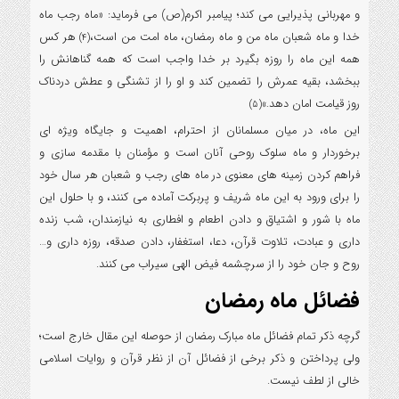
و مهربانی پذیرایی می کند؛ پیامبر اکرم(ص) می فرماید: «ماه رجب ماه
خدا و ماه شعبان ماه من و ماه رمضان، ماه امت من است،
هر کس
(4)
همه این ماه را روزه بگیرد بر خدا واجب است که همه گناهانش را
ببخشد، بقیه عمرش را تضمین کند و او را از تشنگی و عطش دردناک
روز قیامت امان دهد.»
(5)
این ماه، در میان مسلمانان از احترام، اهمیت و جایگاه ویژه ای
برخوردار و ماه سلوک روحی آنان است و مؤمنان با مقدمه سازی و
فراهم کردن زمینه های معنوی در ماه های رجب و شعبان هر سال خود
را برای ورود به این ماه شریف و پربرکت آماده می کنند، و با حلول این
ماه با شور و اشتیاق و دادن اطعام و افطاری به نیازمندان، شب زنده
داری و عبادت، تلاوت قرآن، دعا، استغفار، دادن صدقه، روزه داری و…
روح و جان خود را از سرچشمه فیض الهی سیراب می کنند.
فضائل ماه رمضان
گرچه ذکر تمام فضائل ماه مبارک رمضان از حوصله این مقال خارج است؛
ولی پرداختن و ذکر برخی از فضائل آن از نظر قرآن و روایات اسلامی
خالی از لطف نیست.