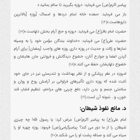
پیامبر اکرم(ص) می فرماید: «روزه بگیرید تا سالم بمانید.»
باز می فرماید: «معده خانه تمام دردها و امساک [روزه [بالاترین
داروهاست.»
(16)
حضرت امام باقر(ع) می فرماید: «روزه و حج آرام بخش دلهاست.»
(17)
حضرت علی(ع) می فرماید: «خداوند بندگان مؤمن خود را به وسیله
نمازها و زکات و حدیث در روزه داری روزه های واجب [رمضان[ برای آرام
کردن اعضا و جوارح آنان، خشوع دیدگانش و فروتنی جان هایشان و
خضوع دلهایشان حفظ می کنند.»
(18)
امروزه در علم پزشکی و از نظر بهداشت و تندرستی نیز در جای خود
ثابت شده که روزه داری تأثیرهای فراوانی بر آرامش روح و روان و
سلامتی جسم و بدن دارد، دفع چربی های مزاحم، تنظیم فشار، قند
خون، و… نمونه آن است.
(19)
د. مانع نفوذ شیطان:
امام علی(ع) به پیامبر اکرم(ص) عرض کرد: یا رسول الله! چه چیزی
شیطان را از ما دور می کند؟ پیامبرگرامی(ص) فرمود: روزه چهره او را
سیاه می کند و صدقه پشت او را می شکند.»
(20)