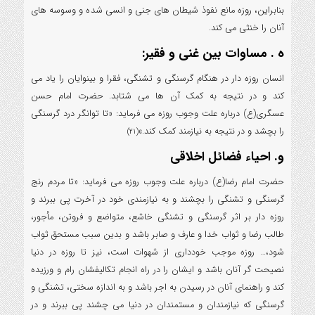
بنابراین، روزه مانع نفوذ شیطان های جنی و انسی شده و وسوسه های
آنان را خنثی می کند.
ه . مساوات بین غنی و فقیر:
انسان روزه دار در هنگام گرسنگی و تشنگی، فقرا و بینوایان را یاد می
کند و در نتیجه به کمک آن ها می شتابد. حضرت امام حسن
عسگری(ع) درباره علت وجوب روزه می فرماید: «تا توانگر درد گرسنگی
را بچشد و در نتیجه به نیازمند کمک کند.»
(21)
و. احیاء فضائل اخلاقی
حضرت امام رضا(ع) درباره علت وجوب روزه می فرماید: «تا مردم رنج
گرسنگی و تشنگی را بچشند و به نیازمندی خود در آخرت پی ببرند و
روزه دار بر اثر گرسنگی و تشنگی خاشع، متواضع و فروتن، مأجور،
طالب رضا و ثواب خدا و عارف و صابر باشد و بدین سبب مستحق ثواب
شود،… روزه موجب خودداری از شهوات است، نیز تا روزه در دنیا
نصیحت گر آنان باشد و ایشان را در راه انجام تکالیفشان رام و ورزیده
کند و راهنمای آنان در رسیدن به اجر باشد و به اندازه سختی، تشنگی و
گرسنگی که نیازمندان و مستمندان در دنیا می چشند پی ببرند و در