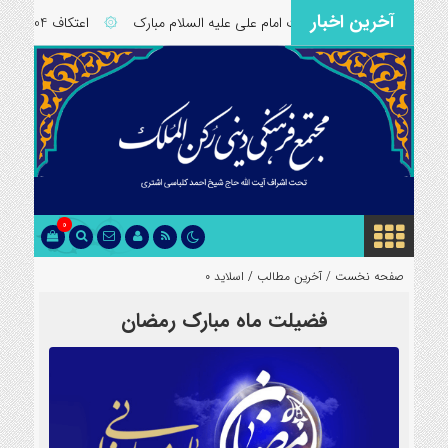
آخرین اخبار
۞
ولادت امام علی علیه السلام مبارک
۞
اعتکاف 1404 مسجد رکن الملک اصفهان
0
صفحه نخست /
آخرین مطالب
/
اسلاید 0
فضیلت ماه مبارک رمضان