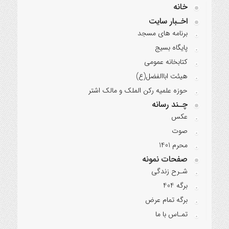
خانه
اخـبار سایت
برنامه‌ های مسجد
پایگاه بسیج
کتابخانه عمومی
هیئت اباالفضل(ع)
حوزه علمیه رکن الملک و مالک اشتر
چـند رسانه
عکس
صوت
محرم 1401
صفحات نمونه
شـرح زندگی
برگه 404
برگه تمام عرض
تمـاس با ما