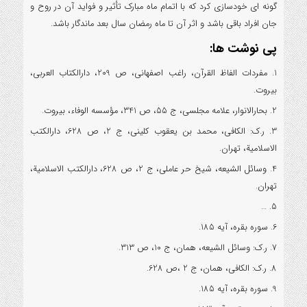
گونه ای خودسازی کرد که با اتمام ماه مبارک تأثیر و فواید آن در روح و
جان افراد باقی باشد و اثر آن تا ماه رمضان سال بعد ماندگار باشد.
پی نوشت ها:
1. مفردات الفاظ القرآن، راغب اصفهانی، ص 209، دارالکتاب العربی،
بیروت.
2. بحارالانوار، علامه مجلسی، ج 55، ص 341، مؤسسه الوفاء، بیروت.
3. ر.ک: الکافی، محمد بن یعقوب کلینی، ج 2، ص 628، دارالکتب
الاسلامیة، تهران.
4. وسائل الشیعه، شیخ حر عاملی، ج 2، ص 628، دارالکتب الاسلامیة،
تهران.
5. …
6. سوره بقره، آیه 185.
7. ر.ک: وسائل الشیعه، همان، ج 10، ص 313.
8. ر.ک: الکافی، همان، ج 2 ،ص 628.
9. سوره بقره، آیه 185.