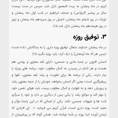
کریم در ماه رمضان به بیت المعمور نازل شد، سپس در مدت بیست
سال بر پیامبر اکرم(ص) و صحف ابراهیم در شب اول ماه رمضان و
تورات در روز ششم ماه رمضان، انجیل در روز سیزدهم ماه رمضان و زبور
در روز هیجدهم ماه رمضان نازل شد.»
(8)
3. توفیق روزه
در ماه رمضان خداوند متعال توفیق روزه داری را به بندگانش داده است؛
«پس هر که ماه [رمضان] را درک کرد، باید روزه بگیرد.»
(9)
انسان افزون بر جنبه مادی و جسمی، دارای بُعد معنوی و روحی هم
هست و هر کدام در رسیدن به کمال مطلوب خود، برنامه های ویژه را
نیاز دارند، یکی از برنامه ها برای تقویت و رشد بُعد معنوی، تقوا و
پرهیزگاری است؛ یعنی اگر انسان بخواهد خودش را از جنبه معنوی رشد
و پرورش دهد و به طهارت و کمال مطلوب برسد، باید هوای نفس خود
را مهار کند و موانع رشد را یکی پس از دیگری بر دارد و خود را سرگرم
لذت ها و شهوات جسمی نکند. یکی از اعمالی که در این راستا مؤثر و
مفید است روزه داری است، قرآن کریم می فرماید: «… ای افرادی که
ایمان آورده اید! روزه بر شما نوشته شد، همان گونه که بر پیشینیان از