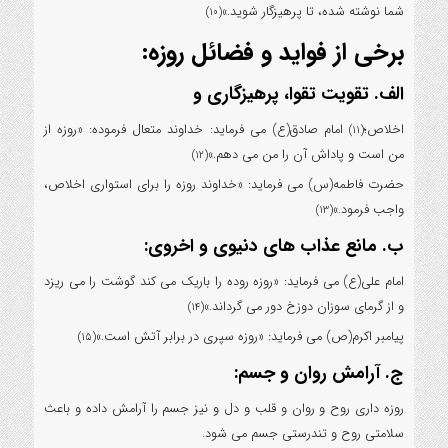
شما نوشته شده، تا پرهیزگار شوید.»
(10)
برخی از فواید و فضائل روزه:
الف. تقویت تقوا، پرهیزگاری و
اخلاص؛
امام صادق(ع) می فرماید: خداوند متعال فرموده: «روزه از
(11)
من است و پاداش آن را من می دهم.»
(12)
حضرت فاطمه(س) می فرماید: «خداوند روزه را برای استواری اخلاص،
واجب فرمود.»
(13)
ب. مانع عذاب های دنیوی و اخروی:
امام علی(ع) می فرماید: «روزه روده را باریک می کند گوشت را می ریزد
و از گرمای سوزان دوزخ دور می گرداند.»
(14)
پیامبر اکرم(ص) می فرماید: «روزه سپری در برابر آتش است.»
(15)
ج. آرامش روان و جسم:
روزه داری روح و روان و قلب و دل و نیز جسم را آرامش داده و باعث
سلامتی روح و تندرستی جسم می شود.