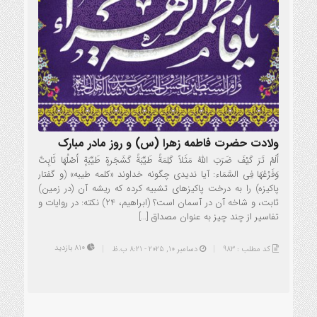
ولادت حضرت فاطمه زهرا (س) و روز مادر مبارک
أَلَمْ تَرَ کَیْفَ ضَرَبَ اللّهُ مَثَلاً کَلِمَةً طَیِّبَةً کَشَجَرةٍ طَیِّبَةٍ أَصْلُهَا ثَابِتٌ
وَفَرْعُهَا فِی السَّمَاء: آیا ندیدی چگونه خداوند «کلمه طیبه» (و گفتار
پاکیزه) را به درخت پاکیزه­ای تشبیه کرده که ریشه آن (در زمین)
ثابت، و شاخه آن در آسمان است؟ (ابراهیم، 24) نکته: در روایات و
تفاسیر از چند چیز به عنوان مصداق […]
810 بازدید
کد مطلب : 983
دسامبر 10, 2025 - 8:21 ب.ظ