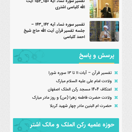
تفسیر سوره نساء آیه 150_154 آیت
الله کلباسی اشتری
تفسیر سوره نساء آیه ۱۴۲_۱۴۳ –
جلسه تفسیر قرآن آیت الله حاج شیخ
احمد کلباسی
پرسش و پاسخ
تفسیر قرآن – آیات ۱۱ تا ۱۳ سوره شورا
ولادت امام علی علیه السلام مبارک
اعتکاف 1404 مسجد رکن الملک اصفهان
ولادت حضرت فاطمه زهرا (س) و روز مادر مبارک
حضرت ام البنین مادر چهار شهید کربلا
حوزه علمیه رکن الملک و مالک اشتر