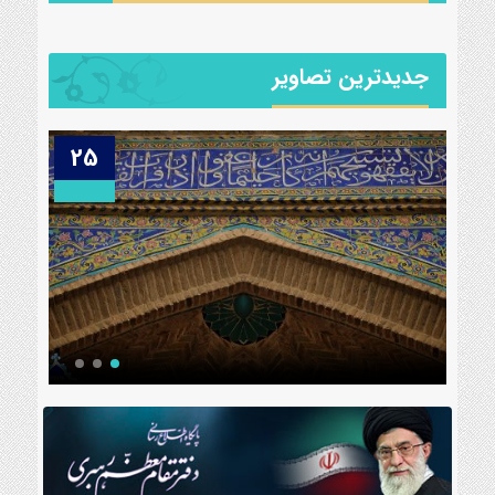
جدیدترین تصاویر
25
27
محر