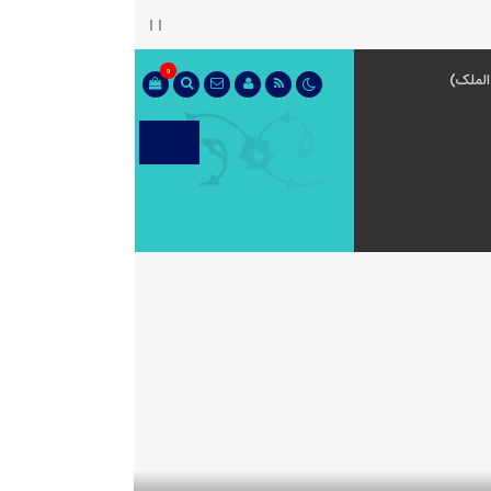
0
الملک)