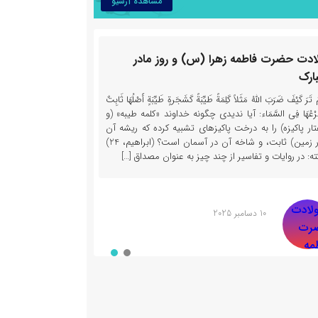
مشاهده آرشیو
ادت حضرت فاطمه زهرا (س) و روز مادر
تفسیر قرآن – آیات ۱۱ تا ۱۳ 
ارک
تفسیر قرآن / آی
مْ تَرَ کَیْفَ ضَرَبَ اللّهُ مَثَلاً کَلِمَةً طَیِّبَةً کَشَجَرةٍ طَیِّبَةٍ أَصْلُهَا ثَابِتٌ
جلسه به تفسیر آی
َرْعُهَا فِی السَّمَاء: آیا ندیدی چگونه خداوند «کلمه طیبه» (و
اصلی، تبیین مفا
تار پاکیزه) را به درخت پاکیزه­ای تشبیه کرده که ریشه آن
اهمیت اقامه دین و
(در زمین) ثابت، و شاخه آن در آسمان است؟ (ابراهیم، 24)
بررسی آیات ۱۱ تا ۱۳ سوره […]
ته: در روایات و تفاسیر از چند چیز به عنوان مصداق […]
21 فوریه 2026
10 دسامبر 2025