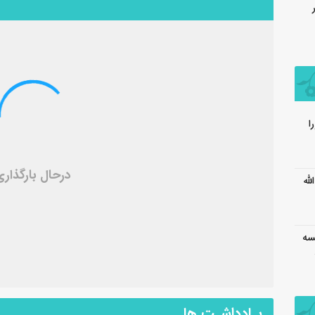
درحال بارگذاری 
154 آیت الله
۱_۱۴۳ – جلسه
یـادداشـت ها