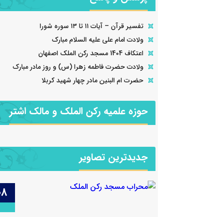
تفسیر قرآن – آیات ۱۱ تا ۱۳ سوره شورا
ولادت امام علی علیه السلام مبارک
ولادت امام علی علیه السلام مبارک
اعتکاف 1404 مسجد رکن الملک اصفهان
حمد کلباسی اشتری
علی علیه السلام پسر ابو طالب (نامش عبد مناف) پسر 
مسجد رکن الملک اصفهان جلسه: 1404.11.30 **مقدمه** این
المطلب (نامش شیبه الحمد) پسر هاشم (نامش عمرو) 
ولادت حضرت فاطمه زهرا (س) و روز مادر مبارک
 اختصاص دارد. هدف
عبد مناف (نامش مغیره) پسر قصی بن کلاب بن مرة بن 
حضرت ام البنین مادر چهار شهید کربلا
زوجیت در خلقت، و
بن غالب بن فهر بن مالک بن نضر بن کنانة بن خزیمة
ت. در این جلسه، به
مدرکة بن الیاس بن مضر بن نزار بن معد بن […]
حوزه علمیه رکن الملک و مالک اشتر
03 ژانویه 2026
جدیدترین تصاویر
08