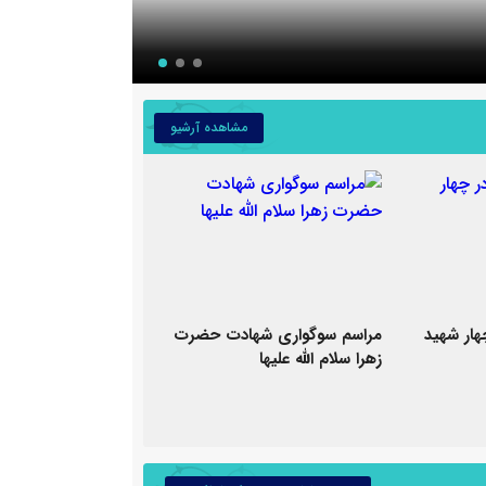
تفسیر قرآن – آیات ۱۱
مشاهده آرشیو
هار شهید
مراسم سوگواری شهادت حضرت
زهرا سلام الله علیها