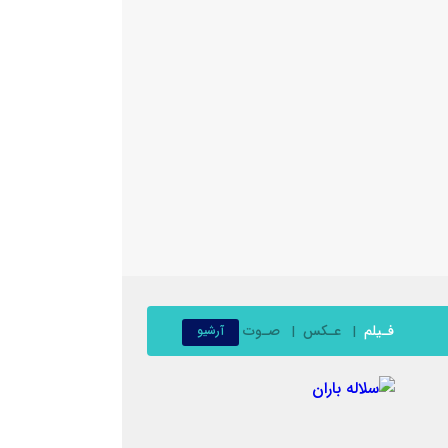
فـیلم
عـکس
صـوت
آرشیو