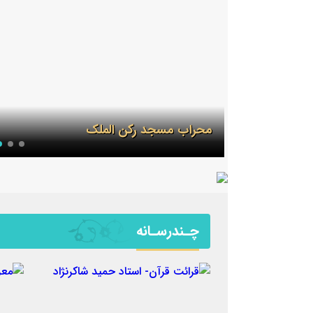
محراب مسجد رکن الملک
چـندرسـانه