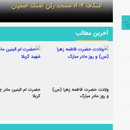
اعتکاف 1404 مسجد رکن الملک اصفهان
آخرین مطالب
ولادت حضرت فاطمه زهرا (س)
حضرت ام البنین مادر چ
و روز مادر مبارک
کربلا