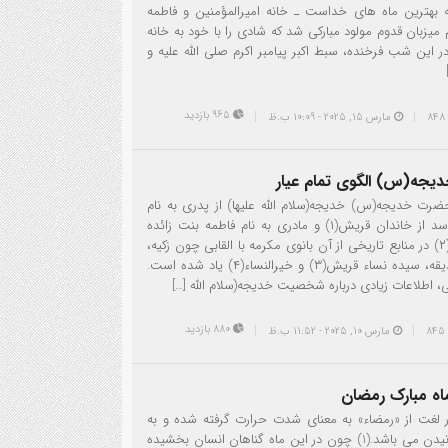
 بهترین ماه های خداست ـ خانه امیرالمؤمنین و فاطمه
م میزبان قدوم مولود مبارکی شد که شادی را با خود به خانه
ر این شب فرخنده، سبط اکبر پیامبر اکرم صلی الله علیه و
965 بازدید
مارس 15, 2025 - 10:09 ب.ظ
جه(س) الگوی تمام عیار
 خدیجه(س) خدیجه(سلام الله علیها) از پدری به نام
خویلد بن أسد از خاندان قریش(۱) و مادری به نام فاطمه بنت زائده
متولد شد. (۲) در منابع تاریخی از آن بانوی مکرمه با القابی چون زکیه،
مرضیه، صدیقه، سیده نساء قریش(۳) و خیرالنساء(۴) یاد شده است.
ی، اطلاعات زیادی درباره شخصیت خدیجه(سلام الله […]
880 بازدید
مارس 10, 2025 - 11:52 ب.ظ
ه مبارک رمضان
 لغت از «رمضاء» به معنای شدت حرارت گرفته شده و به
معنای سوزانیدن می باشد.(1) چون در این ماه گناهان انسان بخشیده