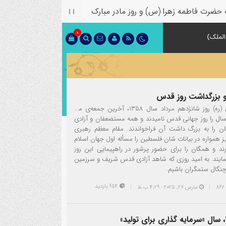
اطمه زهرا (س) و روز مادر مبارک
0
الملک)
و بزرگداشت روز قدس
امام خمینی (ره) روز شانزدهم مرداد سال 1358، آخرین جمعه‌ی ماه
ل را روز جهانی قدس نامیدند و همه‌ مستضعفان و آزادی‌
ن را به بزرگ‌ داشت آن فراخواندند. مقام معظم رهبری
یز همواره در بیانات شان فلسطین را مسأله اول جهان اسلام
ند و همگان را برای حضور پرشور در راهپیمایی این روز
ایند. به امید روزی که شاهد آزادی قدس شریف و سرزمین
چنگال ستمگران باشیم.
954 بازدید
مارس 27, 2025 - 4:29 ب.ظ