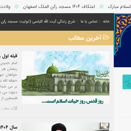
مبارک
اعتکاف 1404 مسجد رکن الملک اصفهان
ولادت حضرت ف
۞
۞
خانه
تماس با ما
شرح زندگی آیت الله کلباسی (تولیت مسجد رکن 
آخرین مطالب
قبله اول 
رمضان هر سا
خواهان جها
حفظه الله ن
بر می شمار
دعوت می نم
فلسطین از 
کد مطلب : 862
سال ۱۴۰۴، سال «سرمایه گذاری برای تولید»