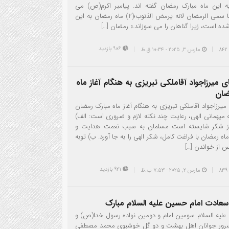
 این ماه مبارک رمضان گفته اند. پیامبر اکرم(ص) می
فرماید: «انما سمی الرمضان لانه یرمض الذنوب؛(2) ماه رمضان به این
شده است، زیرا گناهان را می سوزاند.» رمضان […]
906 بازدید
مارس 3, 2025 - 10:34 ق.ظ
 میرزاجواد آقاملکی تبریزی به هنگام آغاز ماه
ضان
یرزاجواد آقاملکی تبریزی به هنگام آغاز ماه مبارک رمضان
ه میهمانی الهی، رعایت چند نکته لازم و ضروری است: الف)
از شکر شایسته است مسلمان به سبب نعمت هدایت و
اه رمضان با فراغت کامل، شکر الهی را به جا آورد. ب) توبه
س از خواندن […]
921 بازدید
مارس 2, 2025 - 7:53 ب.ظ
27
سعادت امام حسین علیه السلام مبارک
علیه السلام سومین امام و دومین نواده رسول خدا(ص) و
سرور جوانان اهل بهشت و دو گل خوشبوی محمد مصطفی