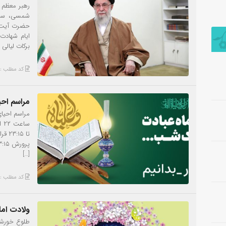
شمسی، سال 
حضرت آیت‌ال
ایام شهادت 
برکات لیالی
کد مطلب : 859
مراسم احی
مراسم احیا
[…]
کد مطلب : 853
ولادت اما
طلوع خورشی