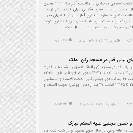
رهبر معظم انقلاب اسلامی در پیامی به مناسبت آغاز سال ۱۴۰۴ هجری
جدید را سال «سرمایه‌گذاری برای تولید» نام نهادند.
له خامنه‌ای با اشاره به تقارن آغاز سال نو با شبهای قدر و
امیرمؤمنان حضرت علی علیه‌السلام، ابراز امیدواری کردند
 قدر و توجهات مولای متقیان شامل حال مردم […]
945 بازدید
مارس 26, 2025 - 12:36 ب.ظ
ای لیالی قدر در مسجد رکن الملک
ی لیالی قدر در مسجد رکن الملک اصفهان شب های قدر –
ساعت ۲۲ الی ۳ بامداد ۲۲ تا ۲۲:۳۰ دعای افتتاح: آقای ناجی ۲۲:۳۰
تا ۲۳:۱۵ قرائت ۴۰ بند از دعای جوشن کبیر : حجت الاسلام و المسلمین
پرورش ۲۳:۱۵ تا ۲۳:۴۵ قرائت ۳۰ بند از دعای جوشن: حجت الاسلام و
1149 بازدید
مارس 18, 2025 - 10:18 ب.ظ
م حسن مجتبی علیه السلام مبارک
د در خانه وحی در سال سوم هجرت و در شب نیمه ماه