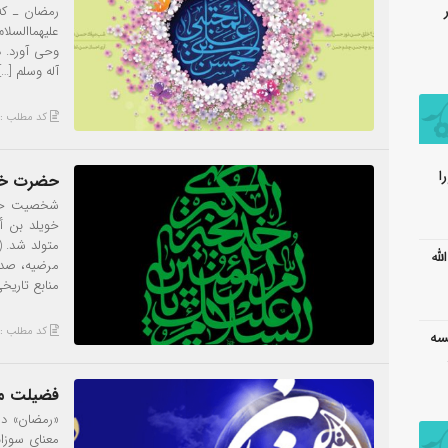
رمضان ـ که
علیهماالسلا
وحی آورد. د
آله وسلم […]
کد مطلب : 848
حضرت خدی
شخصیت حضرت
154 آیت الله
منابع تاریخ
کد مطلب : 845
۱_۱۴۳ – جلسه
فضیلت ما
«رمضان» در