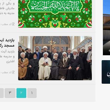
و یکی از پ
مادرش فاطم
مدینه به دنی
کد مطلب : 836
بازدید آی
عکس
مسجد رکن
بازدید آیت 
و مدرسه علم
اشتری
کد مطلب : 826
3
2
1