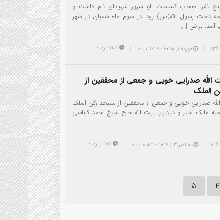
نج نفر اصحاب کساست. او سرور شهیدان نام داشت و
ه دخت رسول الله(ص) بود. در سوم ماه شعبان در شهر
ا آمد. برخی […]
1101 بازدید
فوریه 1, 2025 - 7:37 ب.ظ
ت الله صدرایی خویی و جمعی از محققین از
محراب مسجد رکن ال
 الملک
الله صدرایی خویی و جمعی از محققین از مسجد رکن الملک
یه مالک اشتر و دیدار با آیت الله حاج شیخ احمد کلباسی
1105 بازدید
دسامبر 23, 2024 - 8:55 ب.ظ
5
4