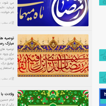
می شود، به
نام خوانده 
کد مطلب : 842
توصیه های
مبارک رم
توصیه های م
برای ورود ب
خواندن نم
توفیق درک م
و استغفار پ
کد مطلب : 839
25
ولادت با 
امام حسین 
یکی از دو 