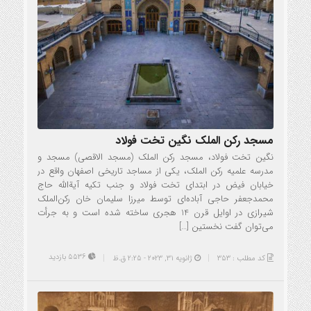
مسجد رکن الملک نگین تخت فولاد
نگین تخت فولاد، مسجد رکن الملک (مسجد الاقصی) مسجد و
مدرسه علمیه رکن الملک، یکی از مساجد تاریخی اصفهان واقع در
خیابان فیض در ابتدای تخت فولاد و جنب تکیه آیة‌الله حاج
محمدجعفر حاجی آباده‌ای توسط میرزا سلیمان خان رکن‌الملک
شیرازی در اوایل قرن 14 هجری ساخته‌ شده است و به جرأت
می‌توان گفت نخستین […]
5536 بازدید
کد مطلب : 353
ژانویه 31, 2023 - 2:25 ق.ظ